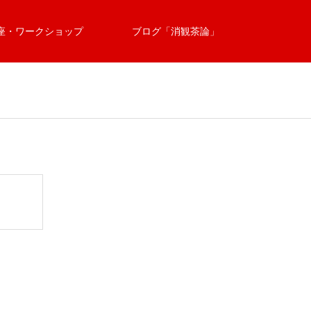
座・ワークショップ
ブログ「消観茶論」