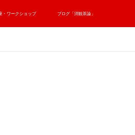
座・ワークショップ
ブログ「消観茶論」