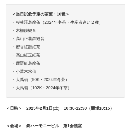
＜当日試飲予定の茶葉・10種＞
・杉林渓烏龍茶（2024年冬茶・生産者違い２種）
・木柵鉄観音
・高山正叢鉄観音
・蜜香紅韻紅茶
・高山紅玉紅茶
・鹿野紅烏龍茶
・小喬木水仙
・大禹嶺（90K・2024年冬茶）
・大禹嶺（102K・2024年冬茶）
＜日時＞ 2025年2月1
日(土) 10:30-12:30（開場10:15）
＜会場＞
錦ハーモニービル 第1会議室