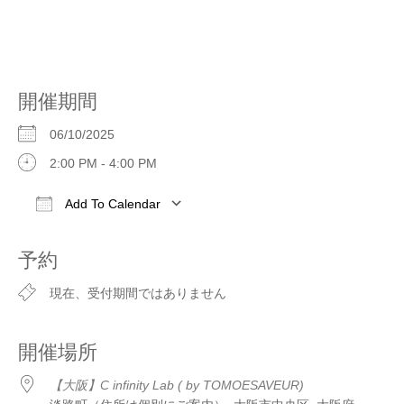
開催期間
06/10/2025
2:00 PM - 4:00 PM
Add To Calendar
Download ICS
Google Calendar
iCale
予約
現在、受付期間ではありません
開催場所
【大阪】C infinity Lab ( by TOMOESAVEUR)