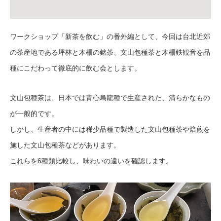
ワークショップ「新茶を飲む」の番外編として、今回は台北近郊
の茶産地である坪林と木柵の銘茶、文山包種茶と木柵鉄観音を品
種にこだわって徹底的に飲む会とします。
文山包種茶は、日本では青心烏龍種で生産された、清らかなもの
が一般的です。
しかし、生産者の中には稀少品種で製造した文山包種茶や焙煎を
施した文山包種茶などがあります。
これらを6種類比較し、味わいの違いを確認します。