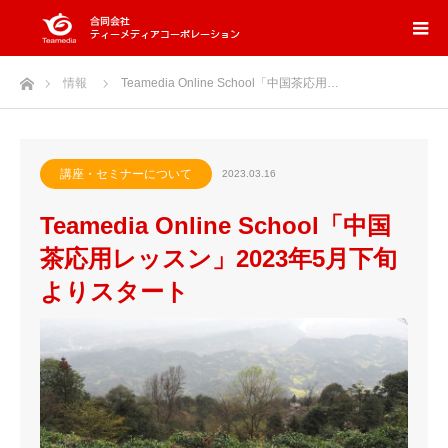
ホーム
情報
Teamedia Online School「中国茶応用…
講座・セミナーについて
2023.03.16
Teamedia Online School「中国
茶応用レッスン」2023年5月下旬
よりスタート