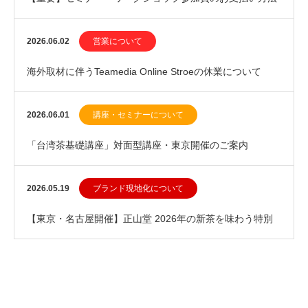
変更に関するお知らせ
2026.06.02
営業について
海外取材に伴うTeamedia Online Stroeの休業について
（2026年6月上旬）
2026.06.01
講座・セミナーについて
「台湾茶基礎講座」対面型講座・東京開催のご案内
2026.05.19
ブランド現地化について
【東京・名古屋開催】正山堂 2026年の新茶を味わう特別
茶会 ～本場中国の茶藝とともに～