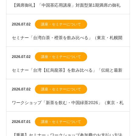
【満席御礼】「中国茶応用講座」対面型第1期満席の御礼
と、第2期（2027年1月開講）優先案内登録のお…
2026.07.02
講座・セミナーについて
セミナー「台湾白茶・橙茶を飲み比べる」（東京・札幌開
催）のお知らせ
2026.07.02
講座・セミナーについて
セミナー「台湾【紅烏龍茶】を飲み比べる」「伝統と最新
の中国紅茶」札幌開催のお知らせ
2026.07.02
講座・セミナーについて
ワークショップ「新茶を飲む・中国緑茶2026」（東京・札
幌開催）のお知らせ
2026.07.01
講座・セミナーについて
【重要】セミナー・ワークショップ参加費のお支払い方法