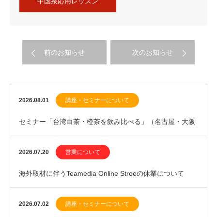
中国茶応用レッスン
前のお知らせ
次のお知らせ
2026.08.01
講座・セミナーについて
セミナー「台湾白茶・橙茶を飲み比べる」（名古屋・大阪
開催）、ワークショップ「新茶を飲む・中国緑茶20…
2026.07.20
営業について
海外取材に伴うTeamedia Online Stroeの休業について
（2026年7月下旬）
2026.07.02
講座・セミナーについて