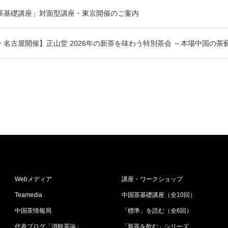
茶基礎講座」対面型講座・東京開催のご案内
・名古屋開催】正山堂 2026年の新茶を味わう特別茶会 ～本場中国の茶
Webメディア
講座・ワークショップ
Teamedia
中国茶基礎講座（全10回）
中国茶情報局
「標準」を読む（全6回）
代表ブログ「消観茶論」
「新茶を飲む」シリーズ