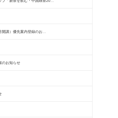
プ「新茶を飲む・中国緑茶20…
1月開講）優先案内登録のお…
催のお知らせ
せ