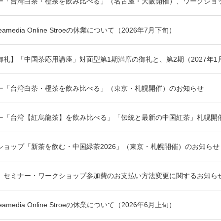
ー「台湾白茶・橙茶を飲み比べる」（名古屋・大阪開催）、ワークショッ
media Online Stroeの休業について（2026年7月下旬）
御礼】「中国茶応用講座」対面型第1期満席の御礼と、第2期（2027年
ー「台湾白茶・橙茶を飲み比べる」（東京・札幌開催）のお知らせ
ー「台湾【紅烏龍茶】を飲み比べる」「伝統と最新の中国紅茶」札幌開
ショップ「新茶を飲む・中国緑茶2026」（東京・札幌開催）のお知らせ
】セミナー・ワークショップ参加費のお支払い方法変更に関するお知ら
media Online Stroeの休業について（2026年6月上旬）