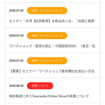
催）のお知らせ
2026.07.02
講座・セミナーについて
セミナー「台湾【紅烏龍茶】を飲み比べる」「伝統と最新
の中国紅茶」札幌開催のお知らせ
2026.07.02
講座・セミナーについて
ワークショップ「新茶を飲む・中国緑茶2026」（東京・札
幌開催）のお知らせ
2026.07.01
講座・セミナーについて
【重要】セミナー・ワークショップ参加費のお支払い方法
変更に関するお知らせ
2026.06.02
営業について
海外取材に伴うTeamedia Online Stroeの休業について