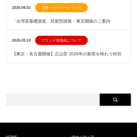
（2026年6月上旬）
2026.06.01
講座・セミナーについて
「台湾茶基礎講座」対面型講座・東京開催のご案内
2026.05.19
ブランド現地化について
【東京・名古屋開催】正山堂 2026年の新茶を味わう特別
茶会 ～本場中国の茶藝とともに～