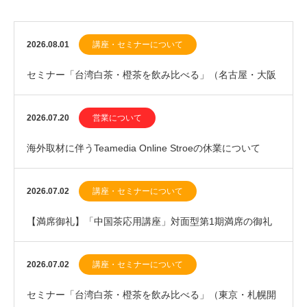
2026.08.01
講座・セミナーについて
セミナー「台湾白茶・橙茶を飲み比べる」（名古屋・大阪
開催）、ワークショップ「新茶を飲む・中国緑茶20…
2026.07.20
営業について
海外取材に伴うTeamedia Online Stroeの休業について
（2026年7月下旬）
2026.07.02
講座・セミナーについて
【満席御礼】「中国茶応用講座」対面型第1期満席の御礼
と、第2期（2027年1月開講）優先案内登録のお…
2026.07.02
講座・セミナーについて
セミナー「台湾白茶・橙茶を飲み比べる」（東京・札幌開