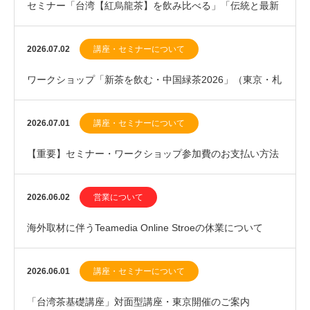
セミナー「台湾【紅烏龍茶】を飲み比べる」「伝統と最新
の中国紅茶」札幌開催のお知らせ
2026.07.02
講座・セミナーについて
ワークショップ「新茶を飲む・中国緑茶2026」（東京・札
幌開催）のお知らせ
2026.07.01
講座・セミナーについて
【重要】セミナー・ワークショップ参加費のお支払い方法
変更に関するお知らせ
2026.06.02
営業について
海外取材に伴うTeamedia Online Stroeの休業について
（2026年6月上旬）
2026.06.01
講座・セミナーについて
「台湾茶基礎講座」対面型講座・東京開催のご案内