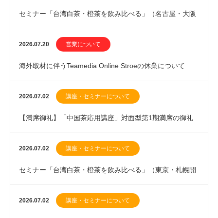
セミナー「台湾白茶・橙茶を飲み比べる」（名古屋・大阪
開催）、ワークショップ「新茶を飲む・中国緑茶20…
2026.07.20
営業について
海外取材に伴うTeamedia Online Stroeの休業について
（2026年7月下旬）
2026.07.02
講座・セミナーについて
【満席御礼】「中国茶応用講座」対面型第1期満席の御礼
と、第2期（2027年1月開講）優先案内登録のお…
2026.07.02
講座・セミナーについて
セミナー「台湾白茶・橙茶を飲み比べる」（東京・札幌開
催）のお知らせ
2026.07.02
講座・セミナーについて