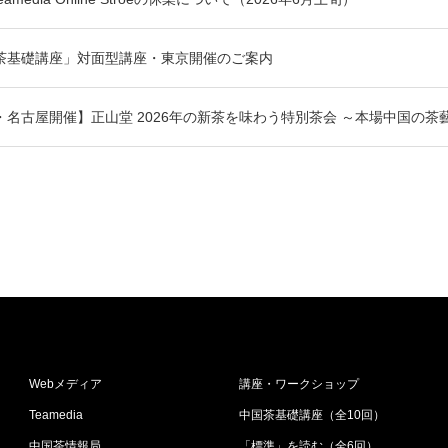
茶基礎講座」対面型講座・東京開催のご案内
・名古屋開催】正山堂 2026年の新茶を味わう特別茶会 ～本場中国の茶
Webメディア
講座・ワークショップ
Teamedia
中国茶基礎講座（全10回）
中国茶情報局
「標準」を読む（全6回）