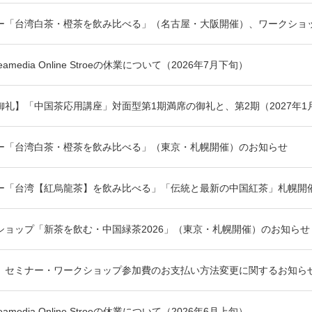
ー「台湾白茶・橙茶を飲み比べる」（名古屋・大阪開催）、ワークショッ
media Online Stroeの休業について（2026年7月下旬）
御礼】「中国茶応用講座」対面型第1期満席の御礼と、第2期（2027年
ー「台湾白茶・橙茶を飲み比べる」（東京・札幌開催）のお知らせ
ー「台湾【紅烏龍茶】を飲み比べる」「伝統と最新の中国紅茶」札幌開
ショップ「新茶を飲む・中国緑茶2026」（東京・札幌開催）のお知らせ
】セミナー・ワークショップ参加費のお支払い方法変更に関するお知ら
media Online Stroeの休業について（2026年6月上旬）