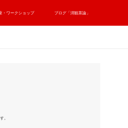
座・ワークショップ
ブログ「消観茶論」
ます。