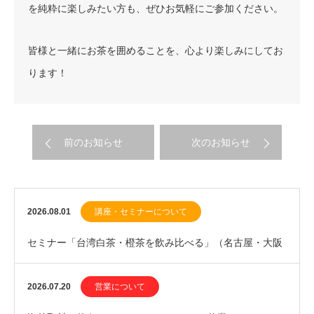
を純粋に楽しみたい方も、ぜひお気軽にご参加ください。
皆様と一緒にお茶を囲めることを、心より楽しみにしてお
ります！
前のお知らせ
次のお知らせ
2026.08.01
講座・セミナーについて
セミナー「台湾白茶・橙茶を飲み比べる」（名古屋・大阪
開催）、ワークショップ「新茶を飲む・中国緑茶20…
2026.07.20
営業について