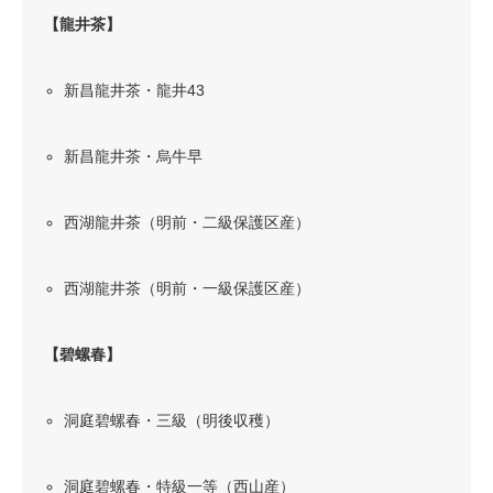
【龍井茶】
新昌龍井茶・龍井43
新昌龍井茶・烏牛早
西湖龍井茶（明前・二級保護区産）
西湖龍井茶（明前・一級保護区産）
【碧螺春】
洞庭碧螺春・三級（明後収穫）
洞庭碧螺春・特級一等（西山産）