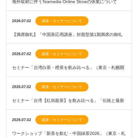
海外取材に伴うTeamedia Online Stroeの休業について
（2026年7月下旬）
2026.07.02
講座・セミナーについて
【満席御礼】「中国茶応用講座」対面型第1期満席の御礼
と、第2期（2027年1月開講）優先案内登録のお…
2026.07.02
講座・セミナーについて
セミナー「台湾白茶・橙茶を飲み比べる」（東京・札幌開
催）のお知らせ
2026.07.02
講座・セミナーについて
セミナー「台湾【紅烏龍茶】を飲み比べる」「伝統と最新
の中国紅茶」札幌開催のお知らせ
2026.07.02
講座・セミナーについて
ワークショップ「新茶を飲む・中国緑茶2026」（東京・札