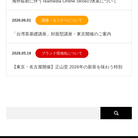
海外取材に伴うTeamedia Online Stroeの休業について
（2026年6月上旬）
2026.06.01
講座・セミナーについて
「台湾茶基礎講座」対面型講座・東京開催のご案内
2026.05.19
ブランド現地化について
【東京・名古屋開催】正山堂 2026年の新茶を味わう特別
茶会 ～本場中国の茶藝とともに～