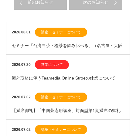
前のお知らせ
次のお知らせ
2026.08.01
講座・セミナーについて
セミナー「台湾白茶・橙茶を飲み比べる」（名古屋・大阪
開催）、ワークショップ「新茶を飲む・中国緑茶20…
2026.07.20
営業について
海外取材に伴うTeamedia Online Stroeの休業について
（2026年7月下旬）
2026.07.02
講座・セミナーについて
【満席御礼】「中国茶応用講座」対面型第1期満席の御礼
と、第2期（2027年1月開講）優先案内登録のお…
2026.07.02
講座・セミナーについて