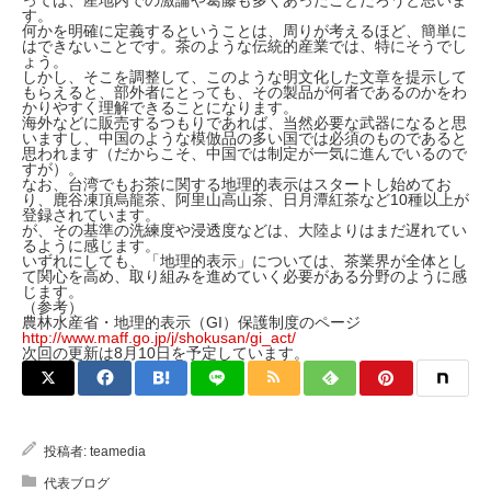
っては、産地内での激論や葛藤も多くあったことだろうと思いま
す。
何かを明確に定義するということは、周りが考えるほど、簡単に
はできないことです。茶のような伝統的産業では、特にそうでし
ょう。
しかし、そこを調整して、このような明文化した文章を提示して
もらえると、部外者にとっても、その製品が何者であるのかをわ
かりやすく理解できることになります。
海外などに販売するつもりであれば、当然必要な武器になると思
いますし、中国のような模倣品の多い国では必須のものであると
思われます（だからこそ、中国では制定が一気に進んでいるので
すが）。
なお、台湾でもお茶に関する地理的表示はスタートし始めてお
り、鹿谷凍頂烏龍茶、阿里山高山茶、日月潭紅茶など10種以上が
登録されています。
が、その基準の洗練度や浸透度などは、大陸よりはまだ遅れてい
るように感じます。
いずれにしても、「地理的表示」については、茶業界が全体とし
て関心を高め、取り組みを進めていく必要がある分野のように感
じます。
（参考）
農林水産省・地理的表示（GI）保護制度のページ
http://www.maff.go.jp/j/shokusan/gi_act/
次回の更新は8月10日を予定しています。
投稿者:
teamedia
代表ブログ