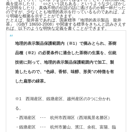
義を提示したり、「○○という説もある」というような少しぼかし
た説明をしたり、真偽不明の伝説の話に逃げるのが精一杯だった
のですが、少なくとも地理的表示を行っているものであれば、よ
り明確な根拠を示すことができます。
たとえば、龍井茶であれば、国家標準『地理的表示製品 龍井
茶』（GB/T 18650-2008）や関連する標準をきちんと読みさえす
れば、以下のような明快な定義を書くことができます。
地理的表示製品保護範囲内（
※1
）で摘みとられ、茶樹
品種（
※2
）の必要条件に適合した茶樹の生葉を、伝統
技術に則って、地理的表示製品保護範囲内で加工、製
造したもので、“色緑、香郁、味醇、形美”の特徴を有
した扁形の緑茶。
※1 西湖産区、銭塘産区、越州産区の3つに分かれ
る。
・西湖産区 ･･･ 杭州市西湖区（西湖風景名勝区）
・銭塘産区 ･･･ 杭州市䔥山、濱江、余杭、富陽、臨