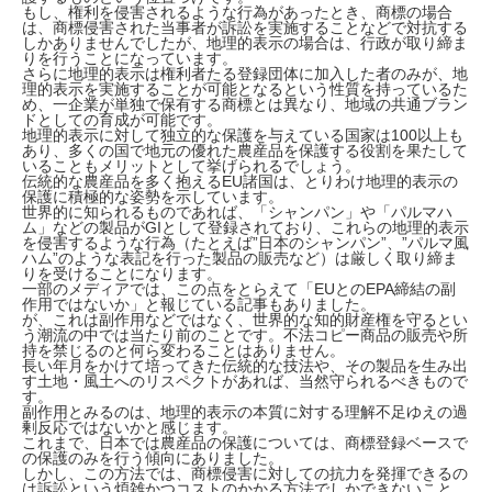
もし、権利を侵害されるような行為があったとき、商標の場合
は、商標侵害された当事者が訴訟を実施することなどで対抗する
しかありませんでしたが、地理的表示の場合は、行政が取り締ま
りを行うことになっています。
さらに地理的表示は権利者たる登録団体に加入した者のみが、地
理的表示を実施することが可能となるという性質を持っているた
め、一企業が単独で保有する商標とは異なり、地域の共通ブラン
ドとしての育成が可能です。
地理的表示に対して独立的な保護を与えている国家は100以上も
あり、多くの国で地元の優れた農産品を保護する役割を果たして
いることもメリットとして挙げられるでしょう。
伝統的な農産品を多く抱えるEU諸国は、とりわけ地理的表示の
保護に積極的な姿勢を示しています。
世界的に知られるものであれば、「シャンパン」や「パルマハ
ム」などの製品がGIとして登録されており、これらの地理的表示
を侵害するような行為（たとえば”日本のシャンパン”、”パルマ風
ハム”のような表記を行った製品の販売など）は厳しく取り締ま
りを受けることになります。
一部のメディアでは、この点をとらえて「EUとのEPA締結の副
作用ではないか」と報じている記事もありました。
が、これは副作用などではなく、世界的な知的財産権を守るとい
う潮流の中では当たり前のことです。不法コピー商品の販売や所
持を禁じるのと何ら変わることはありません。
長い年月をかけて培ってきた伝統的な技法や、その製品を生み出
す土地・風土へのリスペクトがあれば、当然守られるべきもので
す。
副作用とみるのは、地理的表示の本質に対する理解不足ゆえの過
剰反応ではないかと感じます。
これまで、日本では農産品の保護については、商標登録ベースで
の保護のみを行う傾向にありました。
しかし、この方法では、商標侵害に対しての抗力を発揮できるの
は訴訟という煩雑かつコストのかかる方法でしかできないこと、