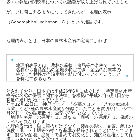
多くの報道は関税率についての話題が取り上げられていました
が、少し聞こえるようになってきたのが、地理的表示
（Geographical Indication・GI）という用語です。
地理的表示とは、日本の農林水産省の定義によれば、
地理的表示とは、農林水産物・食品等の名称で、その
名称から当該産品の産地を特定でき、産品の品質等の
確立した特性が当該産地と結び付いているということ
を特定できるもの。
とされており、日本では平成26年6月に成立した「特定農林水産
物等の名称の保護に関する法律」を根拠に平成27年6月1日から
制度の運用が始まっています。
同年12月22日に「神戸ビーフ」「夕張メロン」「八女の伝統本
玉露」など7種の農林水産物が登録されたことを皮切りに、今年6
月23日までの認定数は、全部で38件となっています。
「地理的表示」の保護とは、単なる「商標」の保護とは、保護の
レベルが異なります。
地理的表示は、単に商標だけでなく、製品の製法、品質、産地の
気候・風土・土壌等の様々な基準が登録されることになっていま
す。製法や産地、品質まで含めて明文化し、知的財産権として保
護するものという位置づけです。