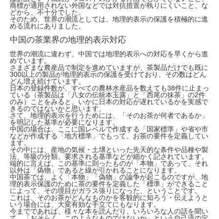
商標が適用されない外国などでは対抗措置が執りにくいこと、な
どから、不十分でした。
そのため、世界の潮流としては、地理的表示の保護を積極的に進
める流れにありました。
中国の茶業界の地理的表示対応
世界の潮流に違わず、中国では地理的表示への対応を早くから進
めています。
さまざまな農産品で制定を進めていますが、茶製品だけでも既に
300以上の製品が地理的表示の保護を受けており、その数はどん
どん増え続けています。
日本の登録件数が、すべての農林水産品を数えても38件に止まっ
ている（茶製品は「八女の伝統本玉露」と「西尾の抹茶」の2件
のみ）ことをみると、いかに日本の対応が遅れているかを実感で
きるのではないかと思います。
さて、地理的表示を行うためには、「そのお茶が何者であるか」
を明記した基準が必要になります。
中国の場合は、ここに国レベルで作成する「国家標準」や省や市
などが作成する「地方標準」でもって、お茶の要件を定義してい
ます。
その中には、産地の気候・土壌といった先天的な条件や品種や製
法、等級の分類、要求される基準などが細かく記されています。
端的に言えば、この基準に則ったものが「本物」であって、それ
以外は「偽物」であると線が引かれることになります。
中国茶では、よく「本物」「偽物」の論争が起こるのですが、地
理的表示保護のために茶の要件を定義した「標準」ができること
によって、その境目がガラス張りになった、ということです。
これは、そのお茶がどんなものかを客観的に知ろう・伝えようと
いう場合には、大変有効な手立てにもなります。
今までであれば、様々な本を読んだり、いろいろな人の話を聞い
て、「おそらく、このようなものではないか」という自己流の定