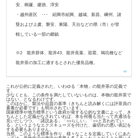
安、桐廬、建徳、淳安
・越州産区 ･･･ 紹興市紹興、越城、新昌、嵊州、諸
曁および上虞、磐安、東陽、天台などの県（市）が管
轄している一部の郷鎮
※2 龍井群体、龍井43、龍井長葉、迎霜、鳩坑種など
龍井茶の加工に適するとされた優良品種。
これが公的に定義された、いわゆる「本物」の龍井茶の定義で
す。
少なくとも、この条件を満たしていないものは、本物の龍井茶で
はない、となるわけです。
このほかに、製法や品質の基準（きちんと読み解くには評茶員の
素養が必要です）も明示されています。
国家標準や地方標準という政府が発する公的な文書によって、き
ちんとした定義がなされていれば、本を何冊も当たって共通項を
見いだしつつ、「諸説ある」「○○らしい」「○○と言われてい
る」というようなエクスキューズを付けた、歯切れの悪い表記を
する必要もありません。
当然、このような標準を作り、様々なことを定義していくにあた