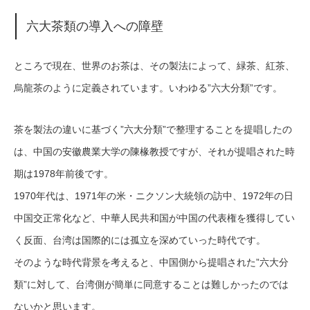
六大茶類の導入への障壁
ところで現在、世界のお茶は、その製法によって、緑茶、紅茶、
烏龍茶のように定義されています。いわゆる”六大分類”です。
茶を製法の違いに基づく”六大分類”で整理することを提唱したの
は、中国の安徽農業大学の陳椽教授ですが、それが提唱された時
期は1978年前後です。
1970年代は、1971年の米・ニクソン大統領の訪中、1972年の日
中国交正常化など、中華人民共和国が中国の代表権を獲得してい
く反面、台湾は国際的には孤立を深めていった時代です。
そのような時代背景を考えると、中国側から提唱された”六大分
類”に対して、台湾側が簡単に同意することは難しかったのでは
ないかと思います。