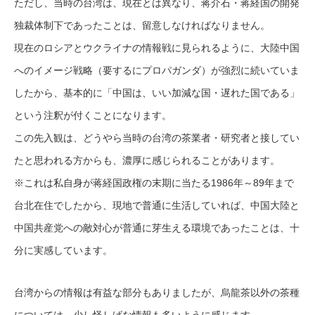
ただし、当時の台湾は、現在とは異なり、蒋介石・蒋経国の開発
独裁体制下であったことは、留意しなければなりません。
現在のロシアとウクライナの情報戦に見られるように、大陸中国
へのイメージ戦略（要するにプロパガンダ）が強烈に続いていま
したから、基本的に「中国は、いい加減な国・遅れた国である」
という注釈が付くことになります。
この先入観は、どうやら当時の台湾の茶業者・研究者と接してい
たと思われる方からも、濃厚に感じられることがあります。
※これは私自身が蒋経国政権の末期に当たる1986年～89年まで
台北在住でしたから、現地で普通に生活していれば、中国大陸と
中国共産党への敵対心が普通に芽生える環境であったことは、十
分に実感しています。
台湾からの情報は有益な部分もありましたが、烏龍茶以外の茶種