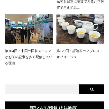
光客を日本に誘致できるか？佐
賀で考えてみ…
第164回：中国の国営メディア
第129回：評論家のノブレス・
がお茶の記事を多く配信してい
オブリージュ
る理由
無料メルマガ登録（月1回配信）