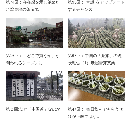
第74回：存在感を示し始めた
第95回：”常識”をアップデート
台湾東部の茶産地
するチャンス
第16回：「どこで買うか」が
第67回：中国の「茶旅」の現
問われるシーズンに
状報告（1）峨眉雪芽茶業
第５回:なぜ「中国茶」なのか
第47回：”毎日飲んでもらう”だ
けが正解ではない