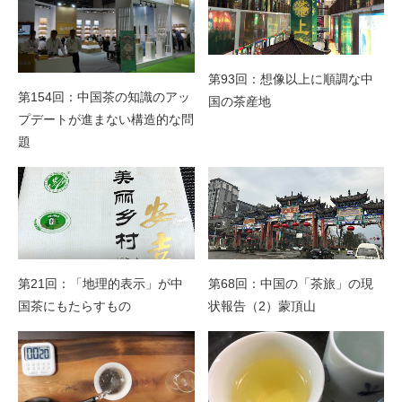
第93回：想像以上に順調な中
第154回：中国茶の知識のアッ
国の茶産地
プデートが進まない構造的な問
題
第21回：「地理的表示」が中
第68回：中国の「茶旅」の現
国茶にもたらすもの
状報告（2）蒙頂山